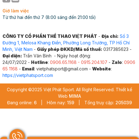
Giờ làm việc
Từ thứ hai đến thứ 7 (8:00 sáng đến 21:00 tối)
CÔNG TY CỔ PHẦN THỂ THAO VIỆT PHÁT
-
Địa chỉ:
Số 3
Đường 1, Melosa Khang Điền, Phường Long Trường, TP Hồ Chí
Minh, Việt Nam
-
Giấy phép ĐKKD/Mã số thuế:
0317385623 -
Đại diện:
Trần Văn Bình - Ngày hoạt động:
24/07/2022 -
Hotline
:
0906.65.1168 - 0915.204.107
-
Zalo
:
0906
65 1168
-
Email
: vietphatsport@gmail.com -
Website
:
https://vietphatsport.com
Copyright ©2025 Việt Phát Sport. All Right Reserved. Thiết kế
Web
MIMA
Đang online:
6
|
Hôm nay:
159
|
Tổng truy cập:
205039