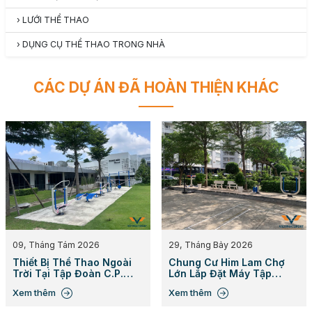
›
LƯỚI THỂ THAO
›
DỤNG CỤ THỂ THAO TRONG NHÀ
CÁC DỰ ÁN ĐÃ HOÀN THIỆN KHÁC
09, Tháng Tám 2026
29, Tháng Bảy 2026
Thiết Bị Thể Thao Ngoài
Chung Cư Him Lam Chợ
Trời Tại Tập Đoàn C.P.
Lớn Lắp Đặt Máy Tập
Việt Nam
Ngoài Trời
Xem thêm
Xem thêm