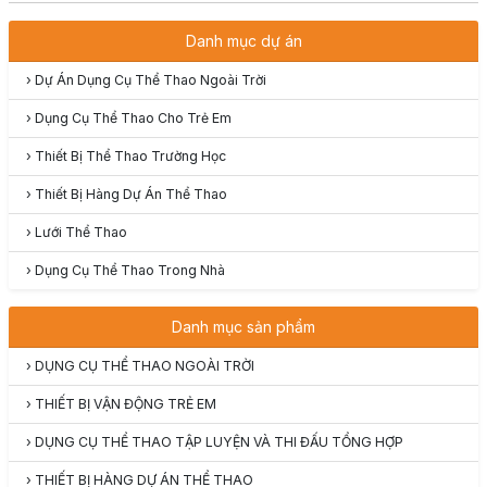
Danh mục dự án
›
Dự Án Dụng Cụ Thể Thao Ngoài Trời
›
Dụng Cụ Thể Thao Cho Trẻ Em
›
Thiết Bị Thể Thao Trường Học
›
Thiết Bị Hàng Dự Án Thể Thao
›
Lưới Thể Thao
›
Dụng Cụ Thể Thao Trong Nhà
Danh mục sản phẩm
›
DỤNG CỤ THỂ THAO NGOÀI TRỜI
›
THIẾT BỊ VẬN ĐỘNG TRẺ EM
›
DỤNG CỤ THỂ THAO TẬP LUYỆN VÀ THI ĐẤU TỔNG HỢP
›
THIẾT BỊ HÀNG DỰ ÁN THỂ THAO