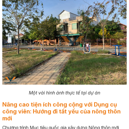
Một vài hình ảnh thực tế tại dự án
Nâng cao tiện ích công cộng với Dụng cụ
công viên: Hướng đi tất yếu của nông thôn
mới
Chương trình Mục tiêu quốc gia xây dựng Nông thôn mới