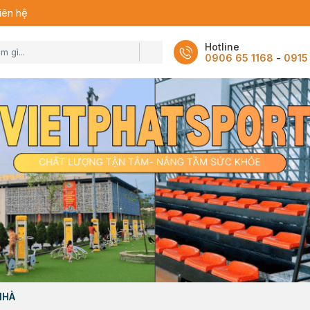
iên hệ
Hotline
0906 65 1168
-
0915
NHÀ