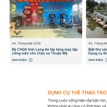
04, Tháng Một 2026
04, Tháng M
Bộ CHQS tỉnh Long An lắp tặng máy tập
Biệt thự s
công viên cho Giáo xứ Thuận Mỹ
Dụng cụ th
Xem thêm
Xem thêm
DỤNG CỤ THỂ THAO TRON
Trong cuộc sống hiện đại bận rộn,
không phải ai cũng có thời gian v