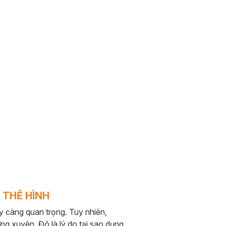
 THỂ HÌNH
y càng quan trọng. Tuy nhiên,
ng xuyên. Đó là lý do tại sao dụng