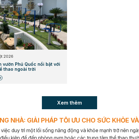
ột 2026
ân vườn Phú Quốc nổi bật với
ể thao ngoài trời
Xem thêm
G NHÀ: GIẢI PHÁP TỐI ƯU CHO SỨC KHỎE VÀ
 việc duy trì một lối sống năng động và khỏe mạnh trở nên ngà
à điều kiện để đến phòng gym hoặc các trung tâm thể thao thườ