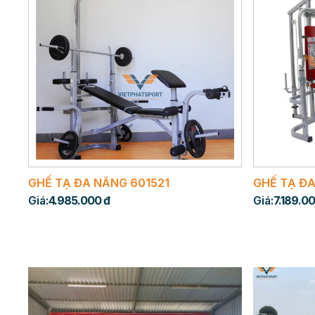
GHẾ TẠ ĐA NĂNG 601521
GHẾ TẠ ĐA
Giá:
4.985.000 đ
Giá:
7.189.00