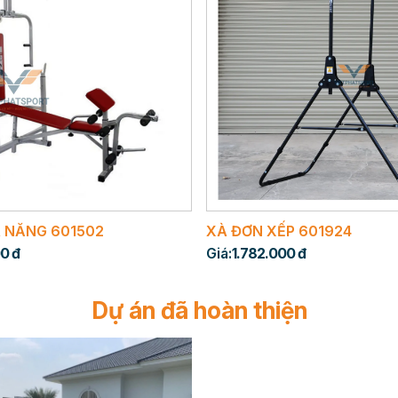
 NĂNG 601502
XÀ ĐƠN XẾP 601924
0 đ
Giá:
1.782.000 đ
Dự án đã hoàn thiện