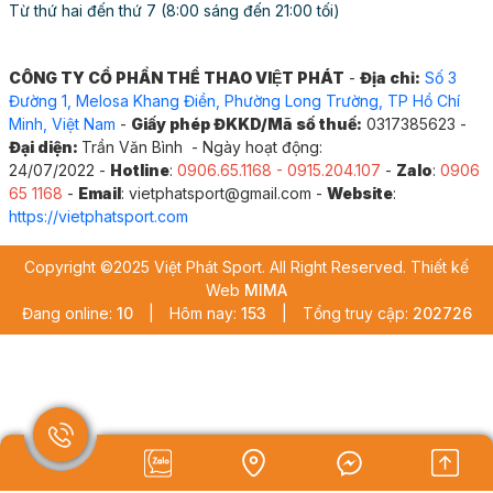
Từ thứ hai đến thứ 7 (8:00 sáng đến 21:00 tối)
CÔNG TY CỔ PHẦN THỂ THAO VIỆT PHÁT
-
Địa chỉ:
Số 3
Đường 1, Melosa Khang Điền, Phường Long Trường, TP Hồ Chí
Minh, Việt Nam
-
Giấy phép ĐKKD/Mã số thuế:
0317385623 -
Đại diện:
Trần Văn Bình - Ngày hoạt động:
24/07/2022 -
Hotline
:
0906.65.1168 - 0915.204.107
-
Zalo
:
0906
65 1168
-
Email
: vietphatsport@gmail.com -
Website
:
https://vietphatsport.com
Copyright ©2025 Việt Phát Sport. All Right Reserved. Thiết kế
Việc tuân thủ tiêu chuẩn TCCS 01:2016/VIFA không chỉ
Web
MIMA
giúp lưới bóng chuyền đáp ứng các yêu cầu kỹ thuật cho thi
Đang online:
10
|
Hôm nay:
153
|
Tổng truy cập:
202726
đấu mà còn góp phần nâng cao tính chuyên nghiệp cho
các cơ sở thể thao. Chất liệu thường được sử dụng là sợi
nylon hoặc polyester cao cấp, có khả năng chống mài mòn,
chống UV, và chịu được các điều kiện thời tiết khắc nghiệt.
Mắt lưới được đan chắc chắn, không bị xô lệch, đảm bảo
bóng không bị mắc kẹt hoặc lọt qua, đồng thời tạo ra đường