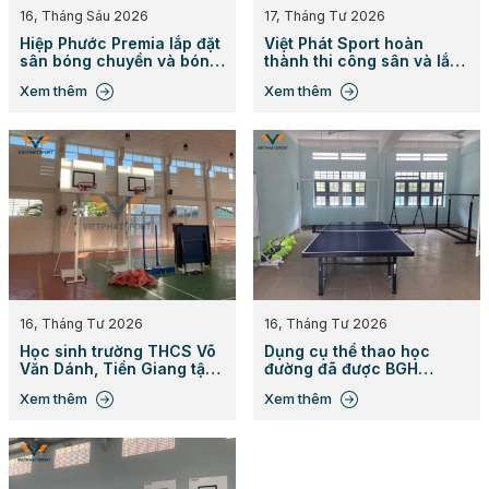
16, Tháng Sáu 2026
17, Tháng Tư 2026
Hiệp Phước Premia lắp đặt
Việt Phát Sport hoàn
sân bóng chuyền và bóng
thành thi công sân và lắp
đá bãi biển
đặt các dụng cụ thể thao
Xem thêm
Xem thêm
bãi biển cho công viên Lê
Văn Tám, Quận 1, TP. HCM
16, Tháng Tư 2026
16, Tháng Tư 2026
Học sinh trường THCS Võ
Dụng cụ thể thao học
Văn Dánh, Tiền Giang tập
đường đã được BGH
luyện cùng thiết bị thể
Trường THCS Long Đức,
Xem thêm
Xem thêm
thao do Việt Phát sport
Đồng Nai đầu tư lắp đặt
cung cấp
cho học sinh