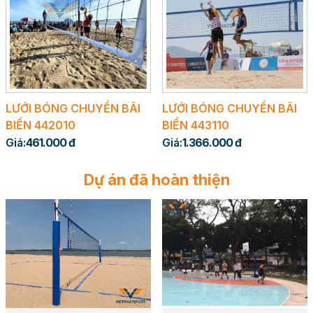
LƯỚI BÓNG CHUYỀN BÃI
LƯỚI BÓNG CHUYỀN BÃI
BIỂN 442010
BIỂN 443110
Giá:
461.000 đ
Giá:
1.366.000 đ
Dự án đã hoàn thiện