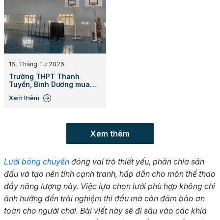
16, Tháng Tư 2026
Trường THPT Thanh
Tuyền, Bình Dương mua
sắm thiết bị thể thao cho
Xem thêm
nhà thi đấu đa năng
Xem thêm
Lưới bóng chuyền
đóng vai trò thiết yếu, phân chia sân
đấu và tạo nên tính cạnh tranh, hấp dẫn cho môn thể thao
đầy năng lượng này. Việc lựa chọn lưới phù hợp không chỉ
ảnh hưởng đến trải nghiệm thi đấu mà còn đảm bảo an
toàn cho người chơi. Bài viết này sẽ đi sâu vào các khía