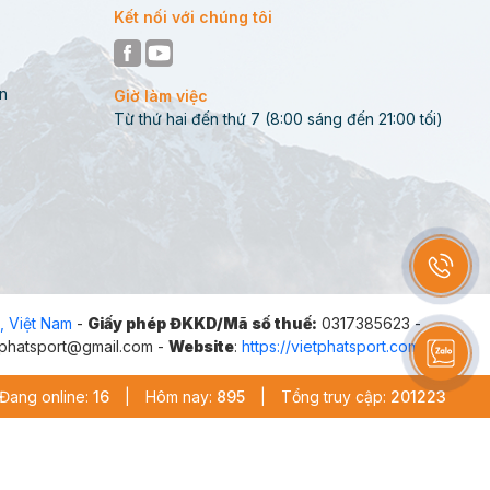
Kết nối với chúng tôi
n
Giờ làm việc
Từ thứ hai đến thứ 7 (8:00 sáng đến 21:00 tối)
n
, Việt Nam
-
Giấy phép ĐKKD/Mã số thuế:
0317385623 -
etphatsport@gmail.com -
Website
:
https://vietphatsport.com
Đang online:
16
|
Hôm nay:
895
|
Tổng truy cập:
201223