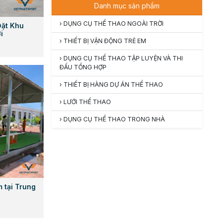
Danh mục sản phẩm
›
DỤNG CỤ THỂ THAO NGOÀI TRỜI
Đặt Khu
i
›
THIẾT BỊ VẬN ĐỘNG TRẺ EM
›
DỤNG CỤ THỂ THAO TẬP LUYỆN VÀ THI
ĐẤU TỔNG HỢP
›
THIẾT BỊ HÀNG DỰ ÁN THỂ THAO
›
LƯỚI THỂ THAO
›
DỤNG CỤ THỂ THAO TRONG NHÀ
m tại Trung