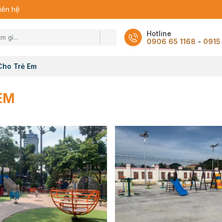
iên hệ
Hotline
0906 65 1168
-
0915
Cho Trẻ Em
EM