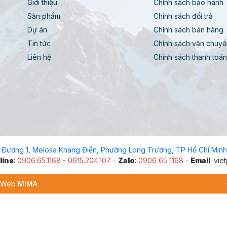
Giới thiệu
Chính sách bảo hành
Sản phẩm
Chính sách đổi trả
Dự án
Chính sách bán hàng
Tin tức
Chính sách vận chuyể
Liên hệ
Chính sách thanh toá
 Đường 1, Melosa Khang Điền, Phường Long Trường, TP Hồ Chí Minh
line
:
0906.65.1168 - 0915.204.107
-
Zalo
:
0906 65 1168
-
Email
: vi
kế Web
MIMA