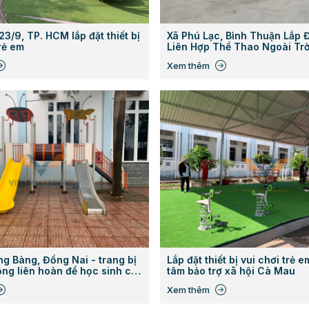
3/9, TP. HCM lắp đặt thiết bị
Xã Phú Lạc, Bình Thuận Lắp 
rẻ em
Liên Hợp Thể Thao Ngoài Trờ
Xem thêm
g Bàng, Đồng Nai - trang bị
Lắp đặt thiết bị vui chơi trẻ e
ng liên hoàn để học sinh có
tâm bảo trợ xã hội Cà Mau
hơi sau những giờ học căng
Xem thêm