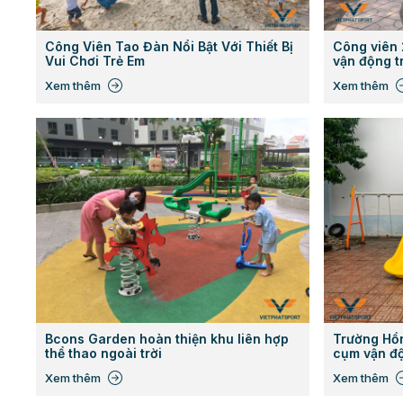
Công Viên Tao Đàn Nổi Bật Với Thiết Bị
Công viên 2
Vui Chơi Trẻ Em
vận động t
Xem thêm
Xem thêm
Bcons Garden hoàn thiện khu liên hợp
Trường Hồn
thể thao ngoài trời
cụm vận độ
thêm sân c
Xem thêm
Xem thêm
thẳng