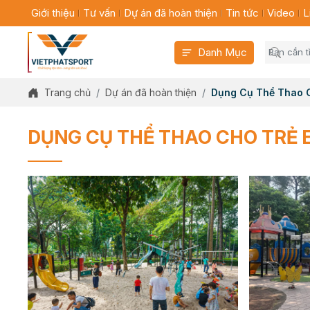
Giới thiệu
Tư vấn
Dự án đã hoàn thiện
Tin tức
Video
L
Danh Mục
Trang chủ
Dự án đã hoàn thiện
Dụng Cụ Thể Thao 
DỤNG CỤ THỂ THAO CHO TRẺ 