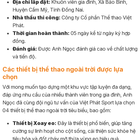
Địa chỉ lắp đặt:
Khuôn viên gia đình, Xã Bảo Bình,
Huyện Cẩm Mỹ, Tỉnh Đồng Nai.
Nhà thầu thi công:
Công ty Cổ phần Thể thao Việt
Phát.
Thời gian hoàn thành:
05 ngày kể từ ngày ký hợp
đồng.
Đánh giá:
Được Anh Ngọc đánh giá cao về chất lượng
và tiến độ.
Các thiết bị thể thao ngoài trời được lựa
chọn
Với mong muốn tạo dựng một khu vực tập luyện đa dạng,
đáp ứng nhu cầu của nhiều thành viên trong gia đình, Anh
Ngọc đã cùng đội ngũ tư vấn của Việt Phát Sport lựa chọn
04 thiết bị thể thao ngoài trời tiêu biểu, bao gồm:
Thiết bị Xoay eo:
Đây là thiết bị phổ biến, giúp tăng
cường sự linh hoạt cho cột sống, cải thiện sức khỏe hệ
tiêu hóa và đốt cháy mỡ thừa vùng eo hiệu quả.