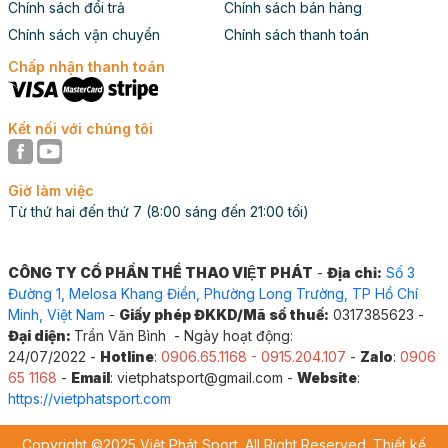
Chính sách đổi trả
Chính sách bán hàng
Chính sách vận chuyển
Chính sách thanh toán
Chấp nhận thanh toán
Kết nối với chúng tôi
Giờ làm việc
Từ thứ hai đến thứ 7 (8:00 sáng đến 21:00 tối)
CÔNG TY CỔ PHẦN THỂ THAO VIỆT PHÁT
-
Địa chỉ:
Số 3
Đường 1, Melosa Khang Điền, Phường Long Trường, TP Hồ Chí
Minh, Việt Nam
-
Giấy phép ĐKKD/Mã số thuế:
0317385623 -
Đại diện:
Trần Văn Bình - Ngày hoạt động:
24/07/2022 -
Hotline
:
0906.65.1168 - 0915.204.107
-
Zalo
:
0906
65 1168
-
Email
: vietphatsport@gmail.com -
Website
:
https://vietphatsport.com
Copyright ©2025 Việt Phát Sport. All Right Reserved. Thiết kế