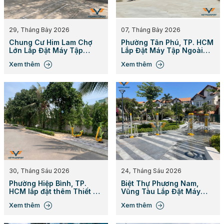
29, Tháng Bảy 2026
07, Tháng Bảy 2026
Chung Cư Him Lam Chợ
Phường Tân Phú, TP. HCM
Lớn Lắp Đặt Máy Tập
Lắp Đặt Máy Tập Ngoài
Ngoài Trời
Trời
Xem thêm
Xem thêm
30, Tháng Sáu 2026
24, Tháng Sáu 2026
Phường Hiệp Bình, TP.
Biệt Thự Phương Nam,
HCM lắp đặt thêm Thiết Bị
Vũng Tàu Lắp Đặt Máy
Thể Thao Ngoài Trời
Tập Công Viên
Xem thêm
Xem thêm