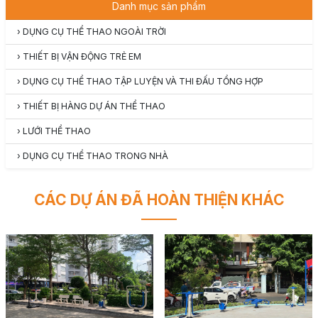
Danh mục sản phẩm
›
DỤNG CỤ THỂ THAO NGOÀI TRỜI
›
THIẾT BỊ VẬN ĐỘNG TRẺ EM
›
DỤNG CỤ THỂ THAO TẬP LUYỆN VÀ THI ĐẤU TỔNG HỢP
›
THIẾT BỊ HÀNG DỰ ÁN THỂ THAO
›
LƯỚI THỂ THAO
›
DỤNG CỤ THỂ THAO TRONG NHÀ
CÁC DỰ ÁN ĐÃ HOÀN THIỆN KHÁC