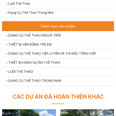
›
Lưới Thể Thao
›
Dụng Cụ Thể Thao Trong Nhà
Danh mục sản phẩm
›
DỤNG CỤ THỂ THAO NGOÀI TRỜI
›
THIẾT BỊ VẬN ĐỘNG TRẺ EM
›
DỤNG CỤ THỂ THAO TẬP LUYỆN VÀ THI ĐẤU TỔNG HỢP
›
THIẾT BỊ HÀNG DỰ ÁN THỂ THAO
›
LƯỚI THỂ THAO
›
DỤNG CỤ THỂ THAO TRONG NHÀ
CÁC DỰ ÁN ĐÃ HOÀN THIỆN KHÁC