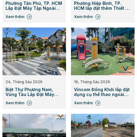
Phường Tân Phú, TP. HCM
Phường Hiệp Bình, TP.
Lắp Đặt Máy Tập Ngoài
HCM lắp đặt thêm Thiết Bị
Trời
Thể Thao Ngoài Trời
Xem thêm
Xem thêm
24, Tháng Sáu 2026
16, Tháng Sáu 2026
Biệt Thự Phương Nam,
Vincom Đồng Khởi lắp đặt
Vũng Tàu Lắp Đặt Máy
dụng cụ thể thao ngoài
Tập Công Viên
trời
Xem thêm
Xem thêm