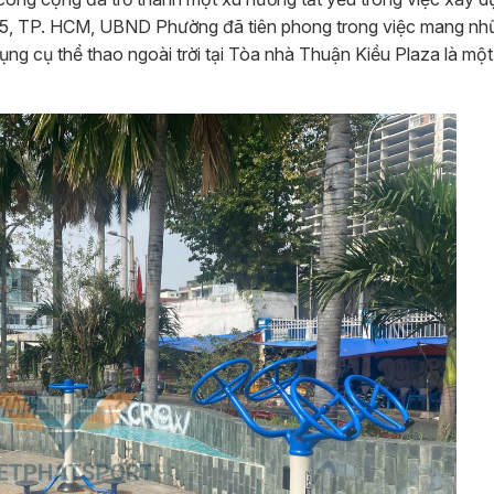
 5, TP. HCM, UBND Phường đã tiên phong trong việc mang nhữ
ụng cụ thể thao ngoài trời tại Tòa nhà Thuận Kiều Plaza là mộ