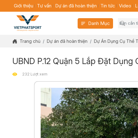
Giới thiệu
Tư vấn
Dự án đã hoàn thiện
Tin tức
Video
L
Danh Mục
Trang chủ
Dự án đã hoàn thiện
Dự Án Dụng Cụ Thể T
UBND P.12 Quận 5 Lắp Đặt Dụng C
232 Lượt xem