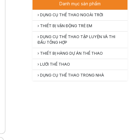
Danh mục sản phẩm
›
DỤNG CỤ THỂ THAO NGOÀI TRỜI
›
THIẾT BỊ VẬN ĐỘNG TRẺ EM
›
DỤNG CỤ THỂ THAO TẬP LUYỆN VÀ THI
ĐẤU TỔNG HỢP
›
THIẾT BỊ HÀNG DỰ ÁN THỂ THAO
›
LƯỚI THỂ THAO
›
DỤNG CỤ THỂ THAO TRONG NHÀ