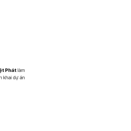
ệt Phát
làm
n khai dự án