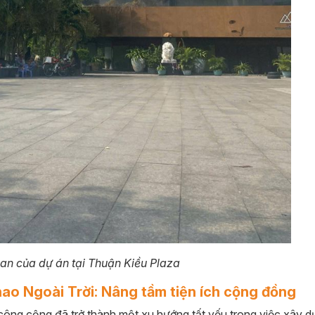
an của dự án tại Thuận Kiều Plaza
ao Ngoài Trời: Nâng tầm tiện ích cộng đồng
công cộng đã trở thành một xu hướng tất yếu trong việc xây 