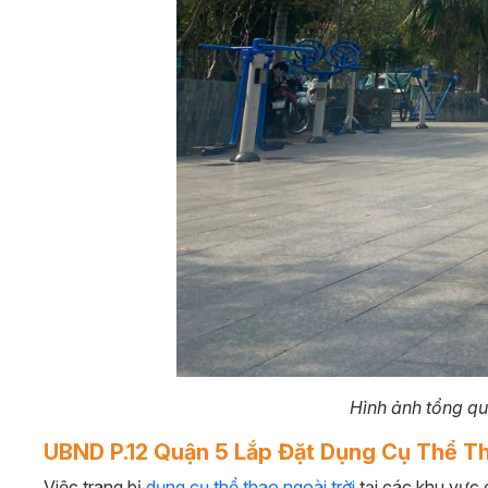
Hình ảnh tổng qu
UBND P.12 Quận 5 Lắp Đặt Dụng Cụ Thể Th
Việc trang bị
dụng cụ thể thao ngoài trời
tại các khu vực 