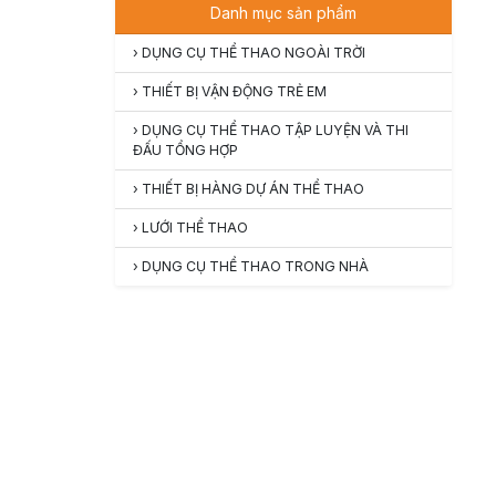
Danh mục sản phẩm
›
DỤNG CỤ THỂ THAO NGOÀI TRỜI
›
THIẾT BỊ VẬN ĐỘNG TRẺ EM
›
DỤNG CỤ THỂ THAO TẬP LUYỆN VÀ THI
ĐẤU TỔNG HỢP
›
THIẾT BỊ HÀNG DỰ ÁN THỂ THAO
›
LƯỚI THỂ THAO
›
DỤNG CỤ THỂ THAO TRONG NHÀ