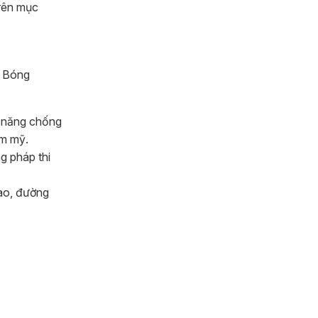
trên mục
ụ Bóng
ả năng chống
ẩm mỹ.
g pháp thi
cao, đường