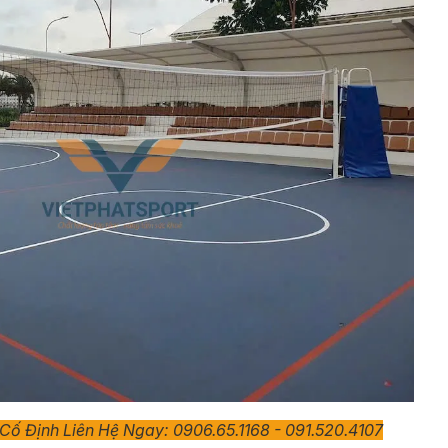
Cố Định Liên Hệ Ngay: 0906.65.1168 - 091.520.4107