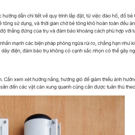
hướng dẫn chi tiết về quy trình lắp đặt, từ việc đào hố, đổ bê
 bê tông sử dụng, và thời gian chờ bê tông khô hoàn toàn đều 
 độ thẳng đứng của trụ và đảm bảo khoảng cách phù hợp với lư
n nhấn mạnh các biện pháp phòng ngừa rủi ro, chẳng hạn như ki
 dây điện, đảm bảo trụ không có cạnh sắc nhọn có thể gây n
ền. Cần xem xét hướng nắng, hướng gió để giảm thiểu ảnh hưởn
 sân đến các vật cản xung quanh cũng cần được tuân thủ theo