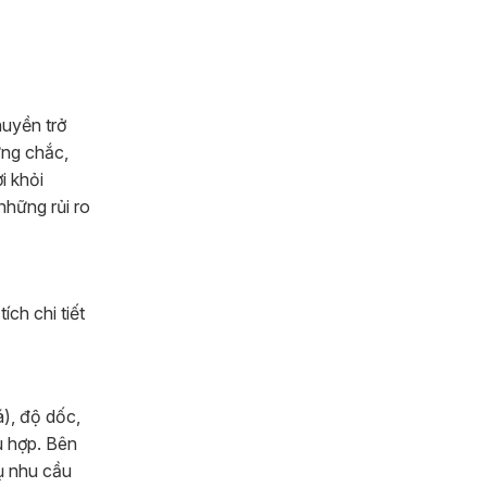
huyền trở
ững chắc,
i khỏi
những rủi ro
ch chi tiết
á), độ dốc,
ù hợp. Bên
ụ nhu cầu