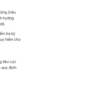
 tông (nếu
ảnh hưởng
ới.
ểm tra kỹ
guy hiểm cho
g tiêu cực
 quy định.