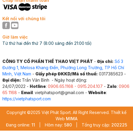
Chấp nhận thanh toán
Kết nối với chúng tôi
Giờ làm việc
Từ thứ hai đến thứ 7 (8:00 sáng đến 21:00 tối)
CÔNG TY CỔ PHẦN THỂ THAO VIỆT PHÁT
-
Địa chỉ:
Số 3
Đường 1, Melosa Khang Điền, Phường Long Trường, TP Hồ Chí
Minh, Việt Nam
-
Giấy phép ĐKKD/Mã số thuế:
0317385623 -
Đại diện:
Trần Văn Bình - Ngày hoạt động:
24/07/2022 -
Hotline
:
0906.65.1168 - 0915.204.107
-
Zalo
:
0906
65 1168
-
Email
: vietphatsport@gmail.com -
Website
:
https://vietphatsport.com
Copyright ©2025 Việt Phát Sport. All Right Reserved. Thiết kế
Web
MIMA
Đang online:
11
|
Hôm nay:
580
|
Tổng truy cập:
202225