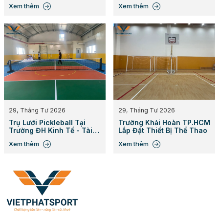
Pickleball Club
Gym Cho Cư Dân
Xem thêm
Xem thêm
29, Tháng Tư 2026
29, Tháng Tư 2026
Trụ Lưới Pickleball Tại
Trường Khải Hoàn TP.HCM
Trường ĐH Kinh Tế - Tài
Lắp Đặt Thiết Bị Thể Thao
Chính TP.HCM
Xem thêm
Xem thêm