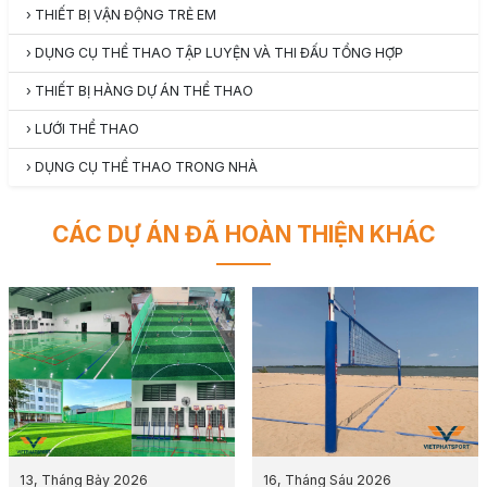
›
THIẾT BỊ VẬN ĐỘNG TRẺ EM
›
DỤNG CỤ THỂ THAO TẬP LUYỆN VÀ THI ĐẤU TỔNG HỢP
›
THIẾT BỊ HÀNG DỰ ÁN THỂ THAO
›
LƯỚI THỂ THAO
›
DỤNG CỤ THỂ THAO TRONG NHÀ
CÁC DỰ ÁN ĐÃ HOÀN THIỆN KHÁC
13, Tháng Bảy 2026
16, Tháng Sáu 2026