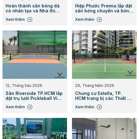
Hoàn thành sân bóng đá
Hiệp Phước Premia lắp đặt
cỏ nhân tạo và Nhà thi
sân bóng chuyền và bóng
đấu đa năng cho trường
đá bãi biển
Xem thêm
Xem thêm
Hồng Bàng, Đồng Nai
12, Tháng Sáu 2026
29, Tháng Năm 2026
Sân Riverside TP.HCM lắp
Chung cư Estella, TP.
đặt trụ lưới Pickleball Việt
HCM trang bị các Thiết bị
Phát Sport
sân Tennis
Xem thêm
Xem thêm