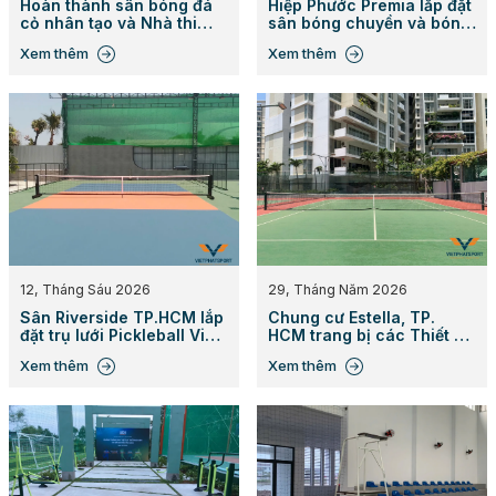
Hoàn thành sân bóng đá
Hiệp Phước Premia lắp đặt
cỏ nhân tạo và Nhà thi
sân bóng chuyền và bóng
đấu đa năng cho trường
đá bãi biển
Xem thêm
Xem thêm
Hồng Bàng, Đồng Nai
12, Tháng Sáu 2026
29, Tháng Năm 2026
Sân Riverside TP.HCM lắp
Chung cư Estella, TP.
đặt trụ lưới Pickleball Việt
HCM trang bị các Thiết bị
Phát Sport
sân Tennis
Xem thêm
Xem thêm