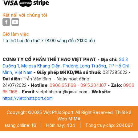
Kết nối với chúng tôi
Giờ làm việc
Từ thứ hai đến thứ 7 (8:00 sáng đến 21:00 tối)
CÔNG TY CỔ PHẦN THỂ THAO VIỆT PHÁT
-
Địa chỉ:
Số 3
Đường 1, Melosa Khang Điền, Phường Long Trường, TP Hồ Chí
Minh, Việt Nam
-
Giấy phép ĐKKD/Mã số thuế:
0317385623 -
Đại diện:
Trần Văn Bình - Ngày hoạt động:
24/07/2022 -
Hotline
:
0906.65.1168 - 0915.204.107
-
Zalo
:
0906
65 1168
-
Email
: vietphatsport@gmail.com -
Website
:
https://vietphatsport.com
Copyright ©2025 Việt Phát Sport. All Right Reserved. Thiết kế
Web
MIMA
Đang online:
16
|
Hôm nay:
404
|
Tổng truy cập:
204067