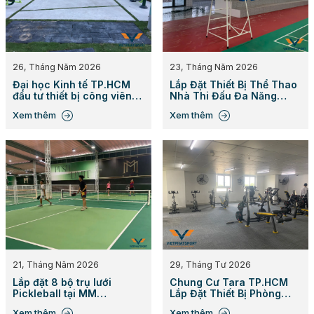
26, Tháng Năm 2026
23, Tháng Năm 2026
Đại học Kinh tế TP.HCM
Lắp Đặt Thiết Bị Thể Thao
đầu tư thiết bị công viên
Nhà Thi Đấu Đa Năng
cho sinh viên
huyện Đông Hải
Xem thêm
Xem thêm
21, Tháng Năm 2026
29, Tháng Tư 2026
Lắp đặt 8 bộ trụ lưới
Chung Cư Tara TP.HCM
Pickleball tại MM
Lắp Đặt Thiết Bị Phòng
Pickleball Club
Gym Cho Cư Dân
Xem thêm
Xem thêm