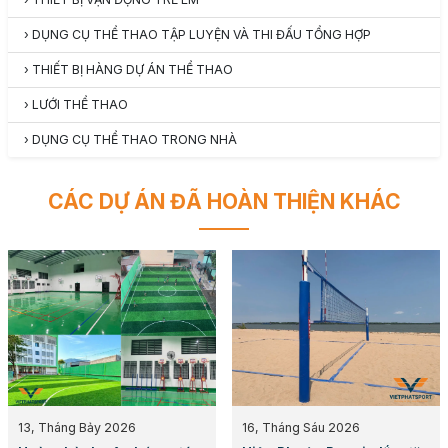
›
DỤNG CỤ THỂ THAO TẬP LUYỆN VÀ THI ĐẤU TỔNG HỢP
›
THIẾT BỊ HÀNG DỰ ÁN THỂ THAO
›
LƯỚI THỂ THAO
›
DỤNG CỤ THỂ THAO TRONG NHÀ
CÁC DỰ ÁN ĐÃ HOÀN THIỆN KHÁC
13, Tháng Bảy 2026
16, Tháng Sáu 2026