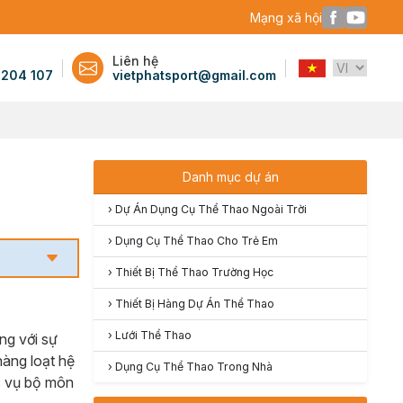
Mạng xã hội
Liên hệ
 204 107
vietphatsport@gmail.com
Danh mục dự án
›
Dự Án Dụng Cụ Thể Thao Ngoài Trời
›
Dụng Cụ Thể Thao Cho Trẻ Em
›
Thiết Bị Thể Thao Trường Học
›
Thiết Bị Hàng Dự Án Thể Thao
›
Lưới Thể Thao
ng với sự
àng loạt hệ
›
Dụng Cụ Thể Thao Trong Nhà
ục vụ bộ môn