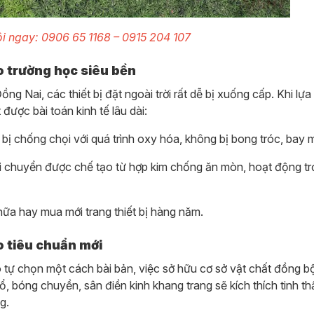
ôi ngay: 0906 65 1168 – 0915 204 107
ao trường học siêu bền
ồng Nai, các thiết bị đặt ngoài trời rất dễ bị xuống cấp. Khi lự
 được bài toán kinh tế lâu dài:
t bị chống chọi với quá trình oxy hóa, không bị bong tróc, bay 
di chuyển được chế tạo từ hợp kim chống ăn mòn, hoạt động tr
chữa hay mua mới trang thiết bị hàng năm.
o tiêu chuẩn mới
 tự chọn một cách bài bản, việc sở hữu cơ sở vật chất đồng bộ
, bóng chuyền, sân điền kinh khang trang sẽ kích thích tinh th
g.