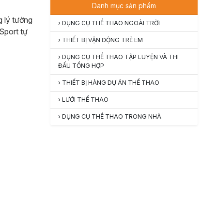
Danh mục sản phẩm
 lý tưởng
›
DỤNG CỤ THỂ THAO NGOÀI TRỜI
Sport tự
›
THIẾT BỊ VẬN ĐỘNG TRẺ EM
›
DỤNG CỤ THỂ THAO TẬP LUYỆN VÀ THI
ĐẤU TỔNG HỢP
›
THIẾT BỊ HÀNG DỰ ÁN THỂ THAO
›
LƯỚI THỂ THAO
›
DỤNG CỤ THỂ THAO TRONG NHÀ