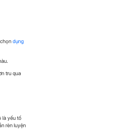
a chọn
dụng
màu.
ơn tru qua
 là yếu tố
ần rèn luyện