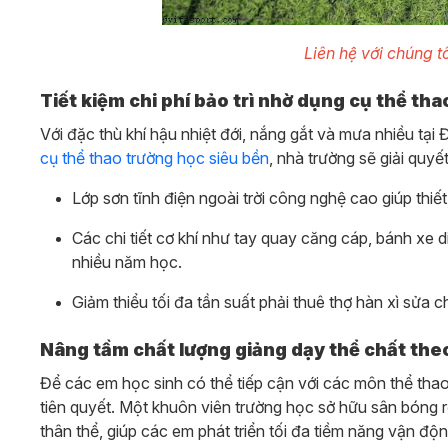
Liên hệ với chúng t
Tiết kiệm chi phí bảo trì nhờ dụng cụ thể th
Với đặc thù khí hậu nhiệt đới, nắng gắt và mưa nhiều tại Đ
cụ thể thao trường học siêu bền
, nhà trường sẽ giải quyết
Lớp sơn tĩnh điện ngoài trời công nghệ cao giúp thiế
Các chi tiết cơ khí như tay quay căng cáp, bánh xe 
nhiều năm học.
Giảm thiểu tối đa tần suất phải thuê thợ hàn xì sửa 
Nâng tầm chất lượng giảng dạy thể chất the
Để các em học sinh có thể tiếp cận với các môn thể thao
tiên quyết. Một khuôn viên trường học sở hữu sân bóng rổ
thân thể, giúp các em phát triển tối đa tiềm năng vận độn