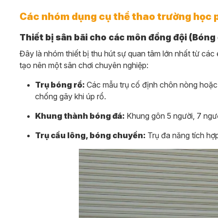
Các nhóm dụng cụ thể thao trường học 
Thiết bị sân bãi cho các môn đồng đội (Bóng 
Đây là nhóm thiết bị thu hút sự quan tâm lớn nhất từ các 
tạo nên một sân chơi chuyên nghiệp:
Trụ bóng rổ:
Các mẫu trụ cố định chôn nòng hoặc t
chống gãy khi úp rổ.
Khung thành bóng đá:
Khung gôn 5 người, 7 ngườ
Trụ cầu lông, bóng chuyền:
Trụ đa năng tích hợp