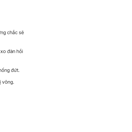
vững chắc sẽ
 xo đàn hồi
hống đứt.
ị võng.