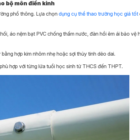
ho bộ môn điền kinh
rường phổ thông. Lựa chọn
dụng cụ thể thao trường học giá tốt
ối, áo nệm bạt PVC chống thấm nước, đàn hồi êm ái bảo vệ h
y bằng hợp kim nhôm nhẹ hoặc sợi thủy tinh dẻo dai.
g phù hợp với từng lứa tuổi học sinh từ THCS đến THPT.