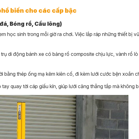
phổ biến cho các cấp bậc
đá, Bóng rổ, Cầu lông)
em học sinh trong mỗi giờ ra chơi. Việc lắp ráp những thiết bị 
rụ di động bánh xe có bảng rổ composite chịu lực, vành rổ lò
i bằng thép ống mạ kẽm kiên cố, đi kèm lưới cước bện xoắn c
 tay quay tời cáp giấu kín, giúp lưới căng thẳng tắp mà không b