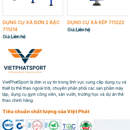
hai, chống lại các tác động từ môi trường bên ngoài.
Thiết Kế Tối Ưu và Kích Thước Phù Hợp
DỤNG CỤ XÀ ĐƠN 2 BẬC
DỤNG CỤ XÀ KÉP 711222
Với kích thước 100 x 54 x 117cm và diện tích lắp đặt
711214
Giá:
Liên hệ
1.1m x 1.7m, Dụng Cụ Đạp Xe 711521 phù hợp với nhiều
Giá:
Liên hệ
không gian khác nhau, từ công viên, khu dân cư đến
trường học và sân tập luyện. Thiết kế nhỏ gọn giúp tiết
kiệm diện tích mà vẫn đảm bảo hiệu quả tập luyện. Tải
trọng tối đa cho phép lên đến 120kg, phù hợp với nhiều
đối tượng sử dụng.
VietPhatSport là đơn vị uy tín trong lĩnh vực cung cấp dụng cụ và
thiết bị thể thao ngoài trời, chuyên phân phối các sản phẩm máy
tập, dụng cụ gym công viên, sân vườn, trường học và dự án thể
thao chính hãng.
Tiêu chuẩn chất lượng của Việt Phát