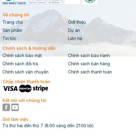
Về chúng tôi
Trang chủ
Giới thiệu
Sản phẩm
Dự án
Tin tức
Liên hệ
Hình ảnh thực tế Dụng cụ Đạp xe 711521 lắp tại
Chính sách & Hướng dẫn
Đắk Tô, Kon Tum
Chính sách bảo mật
Chính sách bảo hành
Ưu Điểm Nổi Bật và Tiêu Chuẩn Chất
Chính sách đổi trả
Chính sách bán hàng
Lượng của Dụng Cụ Đạp Xe 711521
Chính sách vận chuyển
Chính sách thanh toán
Dụng Cụ Đạp Xe 711521
không chỉ sở hữu thông số kỹ
Chấp nhận thanh toán
thuật ấn tượng mà còn được đánh giá cao về chất
lượng và độ an toàn. Sản phẩm tuân thủ các tiêu chuẩn
quốc tế và Việt Nam, đáp ứng nhu cầu khắt khe của
Kết nối với chúng tôi
các dự án thể thao công cộng.
Giờ làm việc
Thương hiệu Việt đạt chuẩn Australia về dụng cụ
Từ thứ hai đến thứ 7 (8:00 sáng đến 21:00 tối)
ngoài trời.
Đạt chứng nhận ISO 9001:2015, ISO 14001:2015,