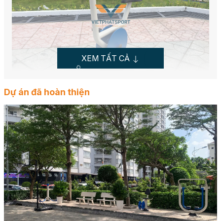
XEM TẤT CẢ
Dự án đã hoàn thiện
Dụng cụ Đạp xe 711521 lắp tại TX Bình Minh, Vĩnh
Long
Dụng cụ này được thiết kế để sử dụng tại các công
viên, khu dân cư, trường học, sân tập luyện quân đội,
góp phần nâng cao sức khỏe cộng đồng và thúc đẩy
lối sống năng động. Sản phẩm không chỉ đáp ứng nhu
cầu rèn luyện thể lực mà còn tuân thủ các tiêu chuẩn
chất lượng khắt khe, đảm bảo an toàn tuyệt đối cho
người sử dụng.
Thông Số Kỹ Thuật Chi Tiết của Dụng Cụ