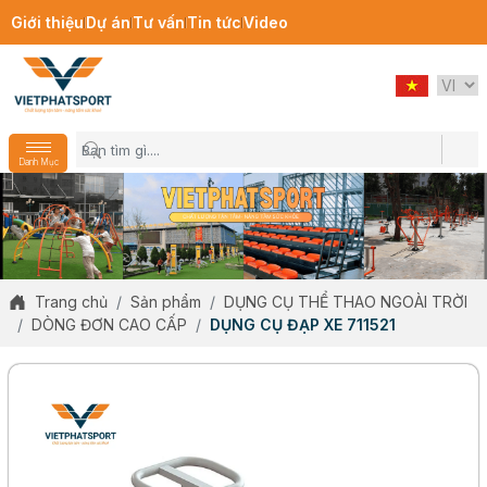
Giới thiệu
Dự án
Tư vấn
Tin tức
Video
Danh Mục
Trang chủ
Sản phẩm
DỤNG CỤ THỂ THAO NGOÀI TRỜI
DÒNG ĐƠN CAO CẤP
DỤNG CỤ ĐẠP XE 711521