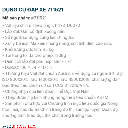
DỤNG CỤ ĐẠP XE 711521
Mã sản phẩm:
#711521
- Vật liệu chính: Thép ống D114x3, D60x3
- Lắp đặt: Gắn cố định xuống nền.
- Số người sử dụng cùng lúc: 01 người.
- Xử lý bề mặt: Mạ kẽm nhúng nóng, sơn tĩnh điện cao cấp.
- Khối lượng ước tính: 45 kg
- Tải trọng tối đa cho phép: 120kg
- Diện tích lắp đặt phù hợp: 1.1m x 1.7m
- DxRxC: 100 x 54 x 117cm
- Thương hiệu Việt đạt chuẩn Australia về dụng cụ ngoài trời, đạt
ISO 9001:2015, ISO 14001:2015, ISO 45001:2018; chất lượng đảm
bảo theo tiêu chuẩn cơ sở TCCS 01:2016/VIFA.
- Chứng nhận của liên đoàn Thể Dục Việt Nam
- Thép được mạ kẽm nhúng nóng theo tiêu chuẩn ASTM
- Sản phẩm phù hợp với Chương trình mục tiêu quốc gia Nông
thôn mới, các dự án Chỉnh trang đô thị, sân tập luyện Quân đội,
chương trình Giáo dục thể chất trong trường học.
Liên hệ