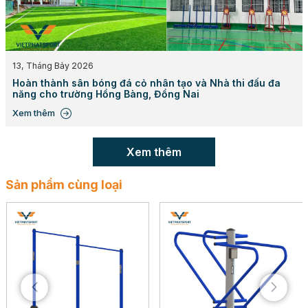
13, Tháng Bảy 2026
Hoàn thành sân bóng đá cỏ nhân tạo và Nhà thi đấu đa
năng cho trường Hồng Bàng, Đồng Nai
Xem thêm
Xem thêm
Diện tích lắp đặt phù hợp của Dụng cụ Đạp xe 711521
Sản phẩm cùng loại
Vật Liệu Thép Ống Cao Cấp và Quy Trình Xử
Lý Bề Mặt Hiện Đại
Sản phẩm sử dụng thép ống D114x3 và D60x3 làm vật
liệu chính, đảm bảo độ cứng cáp và khả năng chịu lực
cao. Quy trình mạ kẽm nhúng nóng theo tiêu chuẩn
ASTM giúp bảo vệ bề mặt thép khỏi sự ăn mòn, kéo dài
tuổi thọ của sản phẩm. Lớp sơn tĩnh điện cao cấp
không chỉ tăng tính thẩm mỹ mà còn tạo lớp bảo vệ thứ