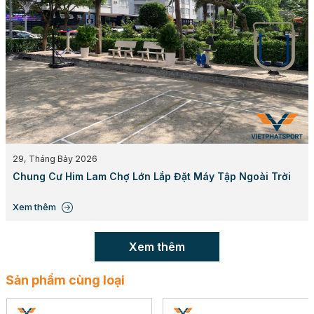
Chiều cao:
228 cm
Khối lượng ước tính:
61 kg
Tải trọng tối đa cho phép:
90kg cho mỗi vị trí
tập
Số người sử dụng cùng lúc:
03 người
29, Tháng Bảy 2026
Chung Cư Him Lam Chợ Lớn Lắp Đặt Máy Tập Ngoài Trời
Xem thêm
Xem thêm
Sản phẩm cùng loại
Diện tích lắp đặt phù hợp của Xà đơn 3 hướng 711213