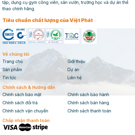
phẩm sở hữu nhiều ưu điểm vượt trội, đáp ứng các tiêu
tập, dụng cụ gym công viên, sân vườn, trường học và dự án thể
chuẩn khắt khe về chất lượng, an toàn và tính thẩm mỹ.
thao chính hãng.
Tiêu chuẩn chất lượng của Việt Phát
Về chúng tôi
Trang chủ
Giới thiệu
Sản phẩm
Dự án
Tin tức
Liên hệ
Chính sách & Hướng dẫn
Chính sách bảo mật
Chính sách bảo hành
Chính sách đổi trả
Chính sách bán hàng
Chính sách vận chuyển
Chính sách thanh toán
Hình ảnh thực tế Xà đơn 3 hướng 711213 lắp tại huyện
Chấp nhận thanh toán
Hòa Bình, Bạc Liêu
Đạt Chuẩn Quốc Tế và Chứng Nhận Uy Tín