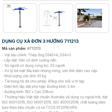
DỤNG CỤ XÀ ĐƠN 3 HƯỚNG 711213
Mã sản phẩm:
#711213
- Vật liệu chính: Thép ống D140x4, D34x3
- Lắp đặt: Gắn cố định xuống nền.
- Số người sử dụng cùng lúc: 03 người.
- Xử lý bề mặt: Mạ kẽm nhúng nóng, sơn tĩnh điện cao cấp.
- Khối lượng ước tính: 61 kg
- Tải trọng tối đa cho phép: 90kg cho mỗi vị trí tập
- Diện tích lắp đặt phù hợp: Đường kính: 2.4m
- Đường kính: 182 x Cao 228cm
- Thương hiệu Việt đạt chuẩn Australia về dụng cụ ngoài trời, đạt
ISO 9001:2015, ISO 14001:2015, ISO 45001:2018; chất lượng đảm
bảo theo tiêu chuẩn cơ sở TCCS 01:2016/VIFA.