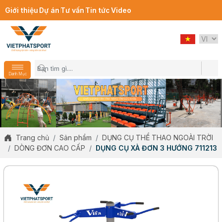
Giới thiệu
Dự án
Tư vấn
Tin tức
Video
Danh Mục
Trang chủ
Sản phẩm
DỤNG CỤ THỂ THAO NGOÀI TRỜI
DÒNG ĐƠN CAO CẤP
DỤNG CỤ XÀ ĐƠN 3 HƯỚNG 711213