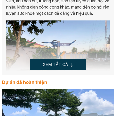
viên, khu dân cư, trường học, sân tập luyện quân đội và
nhiều không gian công cộng khác, mang đến cơ hội rèn
luyện sức khỏe một cách dễ dàng và hiệu quả.
XEM TẤT CẢ
Dự án đã hoàn thiện
Hình ảnh thực tế Dụng cụ Xà đơn 3 hướng 711213 lắp
tại Xã Phú Vĩnh Đông, Tỉnh Bạc Liêu