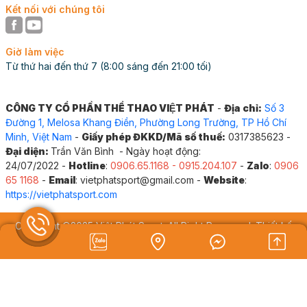
Kết nối với chúng tôi
Sản phẩm đạt chuẩn Australia về dụng cụ ngoài trời,
chứng nhận ISO 9001:2015, ISO 14001:2015, ISO
45001:2018 và tuân thủ tiêu chuẩn cơ sở TCCS
Giờ làm việc
Từ thứ hai đến thứ 7 (8:00 sáng đến 21:00 tối)
01:2016/VIFA. Bên cạnh đó, sản phẩm còn được
chứng nhận bởi Liên đoàn Thể dục Việt Nam, khẳng
định chất lượng và độ tin cậy hàng đầu.
CÔNG TY CỔ PHẦN THỂ THAO VIỆT PHÁT
-
Địa chỉ:
Số 3
Đường 1, Melosa Khang Điền, Phường Long Trường, TP Hồ Chí
Minh, Việt Nam
-
Giấy phép ĐKKD/Mã số thuế:
0317385623 -
Đại diện:
Trần Văn Bình - Ngày hoạt động:
24/07/2022 -
Hotline
:
0906.65.1168 - 0915.204.107
-
Zalo
:
0906
65 1168
-
Email
: vietphatsport@gmail.com -
Website
:
https://vietphatsport.com
Copyright ©2025 Việt Phát Sport. All Right Reserved. Thiết kế
Web
MIMA
Đang online:
5
|
Hôm nay:
513
|
Tổng truy cập:
204176