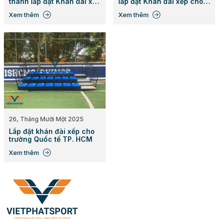
thành lắp đặt Khán đài xếp
lắp đặt Khán đài xếp cho
cho Trường Chính Trị
sân chơi thể thao ngoài
Xem thêm
Xem thêm
Châu Văn Đặng, Bạc Liêu
trời
26, Tháng Mười Một 2025
Lắp đặt khán đài xếp cho
trường Quốc tế TP. HCM
Xem thêm