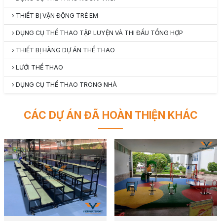
›
THIẾT BỊ VẬN ĐỘNG TRẺ EM
›
DỤNG CỤ THỂ THAO TẬP LUYỆN VÀ THI ĐẤU TỔNG HỢP
›
THIẾT BỊ HÀNG DỰ ÁN THỂ THAO
›
LƯỚI THỂ THAO
›
DỤNG CỤ THỂ THAO TRONG NHÀ
CÁC DỰ ÁN ĐÃ HOÀN THIỆN KHÁC