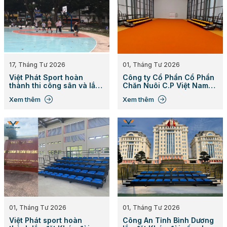
17, Tháng Tư 2026
01, Tháng Tư 2026
Việt Phát Sport hoàn
Công ty Cổ Phần Cổ Phần
thành thi công sân và lắp
Chăn Nuôi C.P Việt Nam
đặt các dụng cụ thể thao
trang bị 2 khối khán đài
Xem thêm
Xem thêm
bãi biển cho công viên Lê
xếp
Văn Tám, Quận 1, TP. HCM
01, Tháng Tư 2026
01, Tháng Tư 2026
Việt Phát sport hoàn
Công An Tỉnh Bình Dương