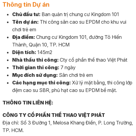
Thông tin Dự án
Chủ đầu tư:
Ban quản trị chung cư Kingdom 101
Tên dự án:
Thi công sân cao su EPDM cho khu vui
chơi trẻ em
Địa điểm:
Chung cư Kingdom 101, đường Tô Hiến
Thành, Quận 10, TP. HCM
Diện tích:
145m2
Nhà thầu thi công:
Cty cổ phần thể thao Việt Phát
Thời gian thi công:
7 ngày
Mục đích sử dụng:
Sân chơi trẻ em
Các hạng mục thi công:
Xử lý mặt bằng, thi công lớp
đệm cao su SBR, phủ hạt cao su EPDM bề mặt.
THÔNG TIN LIÊN HỆ:
CÔNG TY CỔ PHẦN THỂ THAO VIỆT PHÁT
Địa chỉ: Số 3 Đường 1, Melosa Khang Điền, P. Long Trường,
TP. HCM.