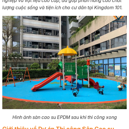
nghiệp và vật liệu cao cấp, đã góp phần nâng cao chất
lượng cuộc sống và tiện ích cho cư dân tại Kingdom 101.
Hình ảnh sàn cao su EPDM sau khi thi công xong
Giới thiệu về Dự án Thi công Sân Cao su