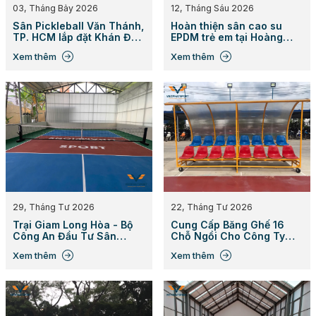
03, Tháng Bảy 2026
12, Tháng Sáu 2026
Sân Pickleball Văn Thánh,
Hoàn thiện sân cao su
TP. HCM lắp đặt Khán Đài
EPDM trẻ em tại Hoàng
Xếp
Anh River View
Xem thêm
Xem thêm
29, Tháng Tư 2026
22, Tháng Tư 2026
Trại Giam Long Hòa - Bộ
Cung Cấp Băng Ghế 16
Công An Đầu Tư Sân
Chỗ Ngồi Cho Công Ty
Pickleball
Ming Dian Furniture, Bình
Xem thêm
Xem thêm
Dương