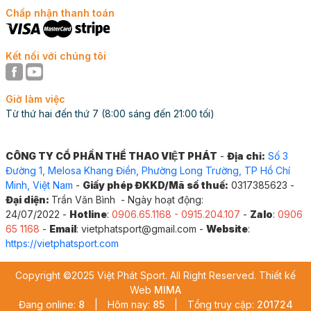
Chấp nhận thanh toán
Kết nối với chúng tôi
Giờ làm việc
Từ thứ hai đến thứ 7 (8:00 sáng đến 21:00 tối)
CÔNG TY CỔ PHẦN THỂ THAO VIỆT PHÁT
-
Địa chỉ:
Số 3
Đường 1, Melosa Khang Điền, Phường Long Trường, TP Hồ Chí
Minh, Việt Nam
-
Giấy phép ĐKKD/Mã số thuế:
0317385623 -
Đại diện:
Trần Văn Bình - Ngày hoạt động:
24/07/2022 -
Hotline
:
0906.65.1168 - 0915.204.107
-
Zalo
:
0906
65 1168
-
Email
: vietphatsport@gmail.com -
Website
:
https://vietphatsport.com
Copyright ©2025 Việt Phát Sport. All Right Reserved. Thiết kế
Web
MIMA
Đang online:
8
|
Hôm nay:
85
|
Tổng truy cập:
201724