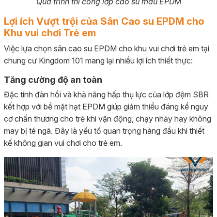
Quá trình thi công lớp cao su màu EPDM
Lợi ích Vượt trội của Sân Cao su EPDM cho
Khu vui chơi Trẻ em
Việc lựa chọn sân cao su EPDM cho khu vui chơi trẻ em tại
chung cư Kingdom 101 mang lại nhiều lợi ích thiết thực:
Tăng cường độ an toàn
Đặc tính đàn hồi và khả năng hấp thụ lực của lớp đệm SBR
kết hợp với bề mặt hạt EPDM giúp giảm thiểu đáng kể nguy
cơ chấn thương cho trẻ khi vận động, chạy nhảy hay không
may bị té ngã. Đây là yếu tố quan trọng hàng đầu khi thiết
kế không gian vui chơi cho trẻ em.