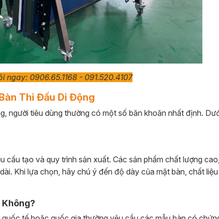
tôi ngay: 0906.65.1168 - 091.520.4107
Bàn Thi Đấu Di Động
, người tiêu dùng thường có một số băn khoăn nhất định. Dưới
u cấu tạo và quy trình sản xuất. Các sản phẩm chất lượng cao
âu dài. Khi lựa chọn, hãy chú ý đến độ dày của mặt bàn, chất liệ
p Không?
đấu quốc tế hoặc quốc gia thường yêu cầu các mẫu bàn có chứn