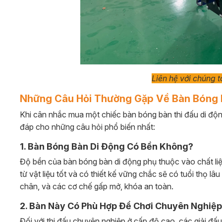
Liên hệ với chúng 
Những Câu Hỏi Thường Gặp Về Bàn Bóng 
Khi cân nhắc mua một chiếc bàn bóng bàn thi đấu di động
đáp cho những câu hỏi phổ biến nhất:
1. Bàn Bóng Bàn Di Động Có Bền Không?
Độ bền của bàn bóng bàn di động phụ thuộc vào chất liệ
từ vật liệu tốt và có thiết kế vững chắc sẽ có tuổi thọ l
chân, và các cơ chế gấp mở, khóa an toàn.
2. Bàn Này Có Phù Hợp Để Chơi Chuyên Nghiệ
Đối với thi đấu chuyên nghiệp ở cấp độ cao, các giải 