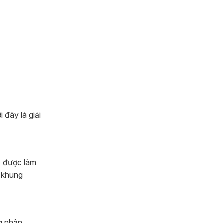
 đây là giải
, được làm
u khung
g nhận