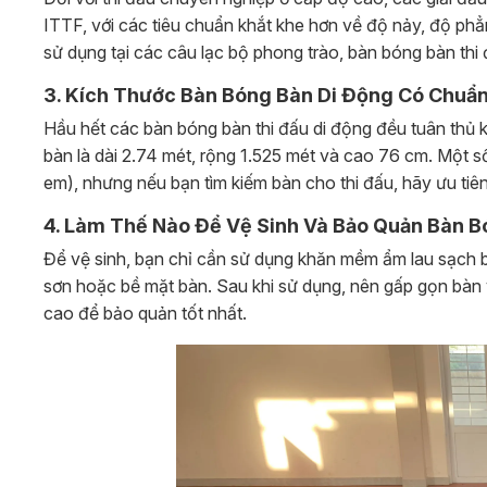
ITTF, với các tiêu chuẩn khắt khe hơn về độ nảy, độ phẳn
sử dụng tại các câu lạc bộ phong trào, bàn bóng bàn th
3. Kích Thước Bàn Bóng Bàn Di Động Có Chuẩ
Hầu hết các bàn bóng bàn thi đấu di động đều tuân thủ 
bàn là dài 2.74 mét, rộng 1.525 mét và cao 76 cm. Một s
em), nhưng nếu bạn tìm kiếm bàn cho thi đấu, hãy ưu ti
4. Làm Thế Nào Để Vệ Sinh Và Bảo Quản Bàn B
Để vệ sinh, bạn chỉ cần sử dụng khăn mềm ẩm lau sạch 
sơn hoặc bề mặt bàn. Sau khi sử dụng, nên gấp gọn bàn v
cao để bảo quản tốt nhất.