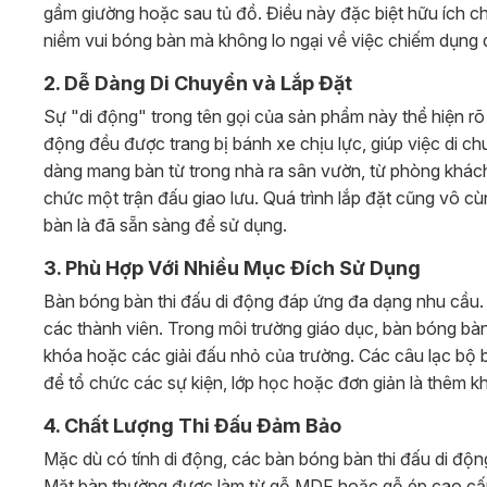
gầm giường hoặc sau tủ đồ. Điều này đặc biệt hữu ích c
niềm vui bóng bàn mà không lo ngại về việc chiếm dụng qu
2. Dễ Dàng Di Chuyển và Lắp Đặt
Sự "di động" trong tên gọi của sản phẩm này thể hiện rõ
động đều được trang bị bánh xe chịu lực, giúp việc di ch
dàng mang bàn từ trong nhà ra sân vườn, từ phòng khách
chức một trận đấu giao lưu. Quá trình lắp đặt cũng vô c
bàn là đã sẵn sàng để sử dụng.
3. Phù Hợp Với Nhiều Mục Đích Sử Dụng
Bàn bóng bàn thi đấu di động đáp ứng đa dạng nhu cầu. Tại
các thành viên. Trong môi trường giáo dục, bàn bóng bà
khóa hoặc các giải đấu nhỏ của trường. Các câu lạc bộ b
để tổ chức các sự kiện, lớp học hoặc đơn giản là thêm khô
4. Chất Lượng Thi Đấu Đảm Bảo
Mặc dù có tính di động, các bàn bóng bàn thi đấu di động
Mặt bàn thường được làm từ gỗ MDF hoặc gỗ ép cao cấp