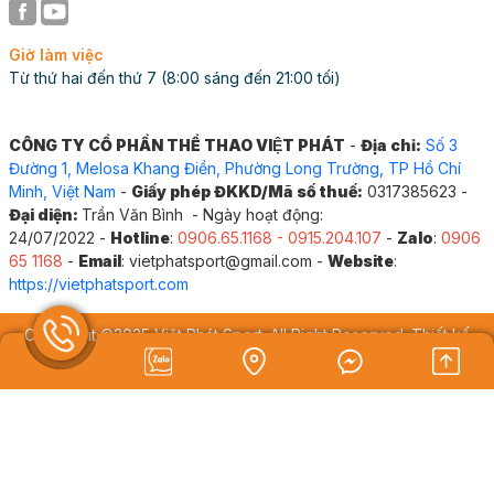
Thiết kế mới của cụm tay vai, đi bộ 723143
Độ Bền và Tính Thẩm Mỹ Cao
Giờ làm việc
Từ thứ hai đến thứ 7 (8:00 sáng đến 21:00 tối)
Không chỉ chú trọng đến tính năng, cụm tay vai, đi bộ
723143 còn được đánh giá cao về độ bền và tính thẩm
mỹ:
CÔNG TY CỔ PHẦN THỂ THAO VIỆT PHÁT
-
Địa chỉ:
Số 3
Đường 1, Melosa Khang Điền, Phường Long Trường, TP Hồ Chí
Bền chắc:
Sử dụng vật liệu cao cấp và quy trình
Minh, Việt Nam
-
Giấy phép ĐKKD/Mã số thuế:
0317385623 -
sản xuất hiện đại, sản phẩm có khả năng chịu
Đại diện:
Trần Văn Bình - Ngày hoạt động:
24/07/2022 -
Hotline
:
0906.65.1168 - 0915.204.107
-
Zalo
:
0906
được mọi điều kiện thời tiết, đảm bảo tuổi thọ lâu
65 1168
-
Email
: vietphatsport@gmail.com -
Website
:
dài.
https://vietphatsport.com
Phù hợp mọi địa hình:
Thiết kế vững chắc giúp
sản phẩm hoạt động ổn định trên mọi địa hình.
Copyright ©2025 Việt Phát Sport. All Right Reserved. Thiết kế
Tính thẩm mỹ cao:
Thiết kế thanh thoát, hiện đại
Web
MIMA
góp phần làm đẹp cảnh quan môi trường xung
Đang online:
7
|
Hôm nay:
636
|
Tổng truy cập:
203217
quanh.