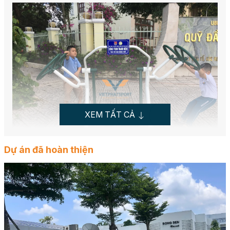
XEM TẤT CẢ
Dự án đã hoàn thiện
Hình ảnh thực tế Cụm tay vai, đi bộ 723143 lắp tại TP.
Cần Thơ
Được cung cấp bởi
CÔNG TY CỔ PHẦN THỂ THAO
VIỆT PHÁT
, cụm tay vai, đi bộ 723143 là minh chứng
cho chất lượng và sự sáng tạo của thương hiệu Việt.