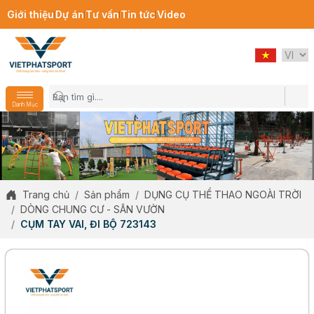
Giới thiệu
Dự án
Tư vấn
Tin tức
Video
Danh Mục
Trang chủ
Sản phẩm
DỤNG CỤ THỂ THAO NGOÀI TRỜI
DÒNG CHUNG CƯ - SÂN VƯỜN
CỤM TAY VAI, ĐI BỘ 723143