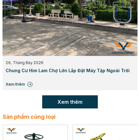
cao cấp.
Khối lượng ước tính:
63 kg.
Tải trọng tối đa cho phép:
(Thông tin này cần
được bổ sung).
Diện tích phù hợp:
2m x 3m.
DxRxC:
227 x 104 x 136cm.
29, Tháng Bảy 2026
Chung Cư Him Lam Chợ Lớn Lắp Đặt Máy Tập Ngoài Trời
Xem thêm
Xem thêm
Sản phẩm cùng loại