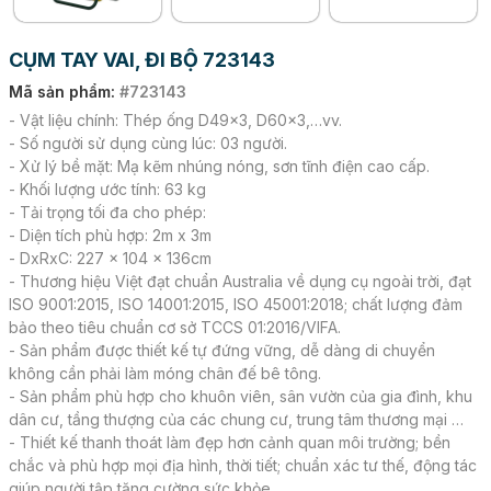
CỤM TAY VAI, ĐI BỘ 723143
Mã sản phẩm:
#723143
- Vật liệu chính: Thép ống D49x3, D60x3,…vv.
- Số người sử dụng cùng lúc: 03 người.
- Xử lý bề mặt: Mạ kẽm nhúng nóng, sơn tĩnh điện cao cấp.
- Khối lượng ước tính: 63 kg
- Tải trọng tối đa cho phép:
- Diện tích phù hợp: 2m x 3m
- DxRxC: 227 x 104 x 136cm
- Thương hiệu Việt đạt chuẩn Australia về dụng cụ ngoài trời, đạt
ISO 9001:2015, ISO 14001:2015, ISO 45001:2018; chất lượng đảm
bảo theo tiêu chuẩn cơ sở TCCS 01:2016/VIFA.
- Sản phẩm được thiết kế tự đứng vững, dễ dàng di chuyển
không cần phải làm móng chân đế bê tông.
- Sản phẩm phù hợp cho khuôn viên, sân vườn của gia đình, khu
dân cư, tầng thượng của các chung cư, trung tâm thương mại …
- Thiết kế thanh thoát làm đẹp hơn cảnh quan môi trường; bền
chắc và phù hợp mọi địa hình, thời tiết; chuẩn xác tư thế, động tác
giúp người tập tăng cường sức khỏe.